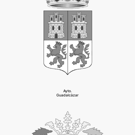
Ayto.
Guadalcàzar