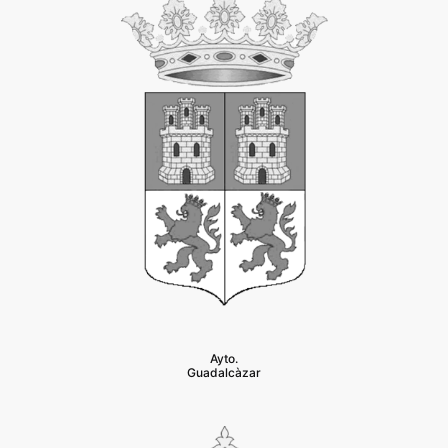
Ayto.
Guadalcàzar