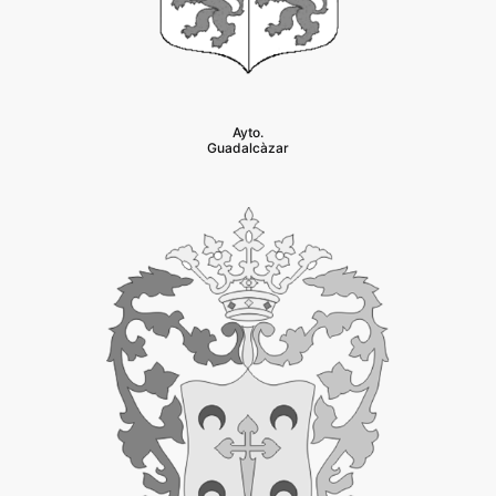
Ayto.
Guadalcàzar